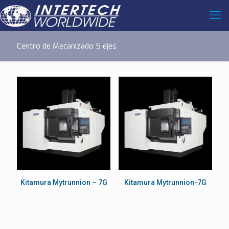
Centro de Mecanizado 5 ejes
Kitamura Mytrunnion – 7G
Kitamura Mytrunnion-7G