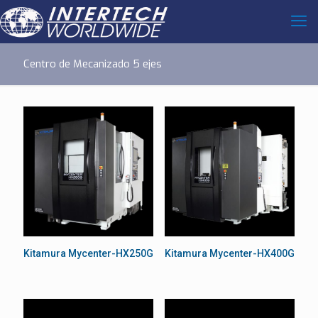
Centro de Mecanizado 5 ejes
Kitamura Mycenter-HX250G
Kitamura Mycenter-HX400G