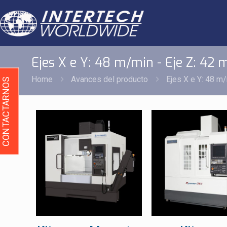
Ejes X e Y: 48 m/min - Eje Z: 42
Home
Avances del producto
Ejes X e Y: 48 m
CONTACTARNOS