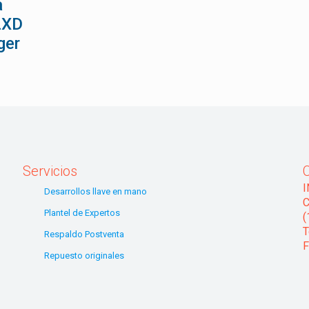
a
2XD
ger
Servicios
Desarrollos llave en mano
C
Plantel de Expertos
(
T
Respaldo Postventa
F
Repuesto originales