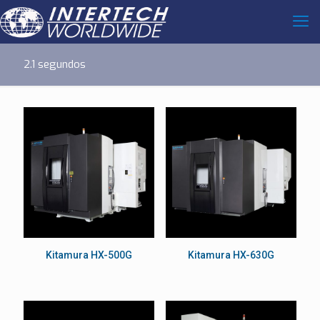
2.1 segundos
Kitamura HX-500G
Kitamura HX-630G