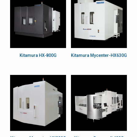
Kitamura HX-800G
Kitamura Mycenter-HX630G