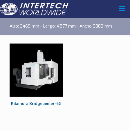
Alto: 3469 mm - Largo: 4577 mm - Ancho 3883 mm
Kitamura Bridgecenter-6G