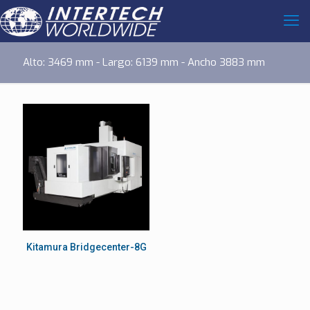
Alto: 3469 mm - Largo: 6139 mm - Ancho 3883 mm
Kitamura Bridgecenter-8G