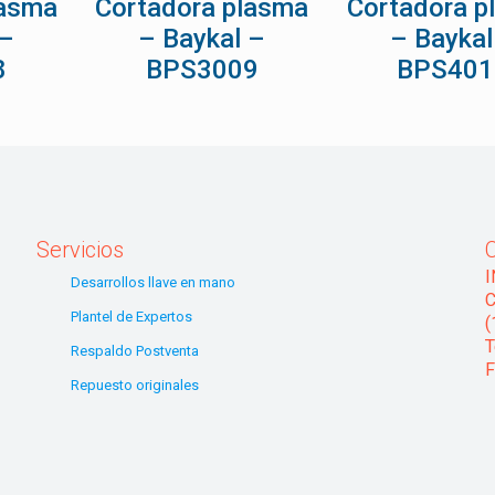
lasma
Cortadora plasma
Cortadora p
 –
– Baykal –
– Baykal
8
BPS3009
BPS401
Servicios
Desarrollos llave en mano
C
Plantel de Expertos
(
T
Respaldo Postventa
F
Repuesto originales