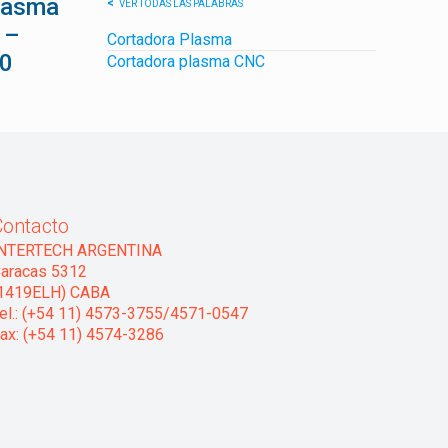
lasma
VER TODAS LAS PALABRAS
 –
Cortadora Plasma
0
Cortadora plasma CNC
Contacto
INTERTECH ARGENTINA
aracas 5312
1419ELH) CABA
el.: (+54 11) 4573-3755/4571-0547
ax: (+54 11) 4574-3286