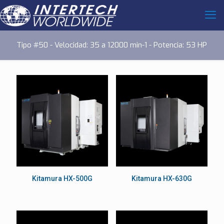
Tipo #50 - Velocidad: 35 a 12000 min-1 - Potencia: 53 HP
Kitamura HX-500G
Kitamura HX-630G