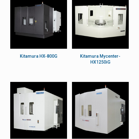
Kitamura HX-800G
Kitamura Mycenter-
HX1250iG