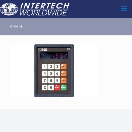
APH 8