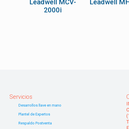
Leadwell MCV-
Leadwell MH
2000i
Servicios
Desarrollos llave en mano
C
Plantel de Expertos
(
T
Respaldo Postventa
F