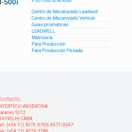
-500i
VER TODAS LAS PALABRAS
Centro de Mecanizado Leadwell
Centro de Mecanizado Vertical
Guías prismáticas
LEADWELL
Matrisería
Para Producción
Para Producción Pesada
Contacto
INTERTECH ARGENTINA
aracas 5312
1419ELH) CABA
el.: (+54 11) 4573-3755/4571-0547
ax: (+54 11) 4574-3286