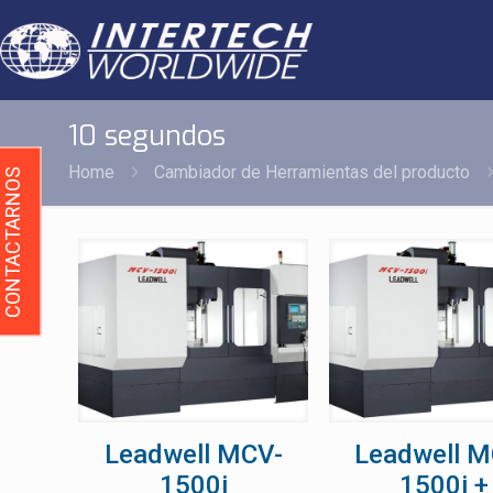
10 segundos
Home
Cambiador de Herramientas del producto
CONTACTARNOS
Leadwell MCV-
Leadwell M
1500i
1500i +