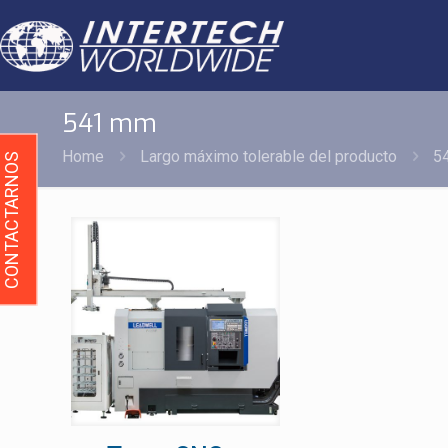
541 mm
Home
Largo máximo tolerable del producto
5
CONTACTARNOS