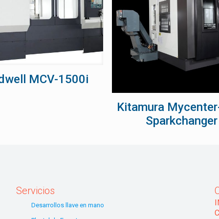
dwell MCV-1500i
Kitamura Mycenter
Sparkchanger
Servicios
Desarrollos llave en mano
C