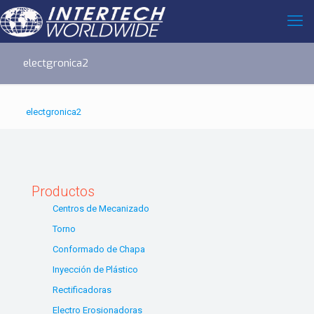
electgronica2
electgronica2
Productos
Centros de Mecanizado
Torno
Conformado de Chapa
Inyección de Plástico
Rectificadoras
Electro Erosionadoras